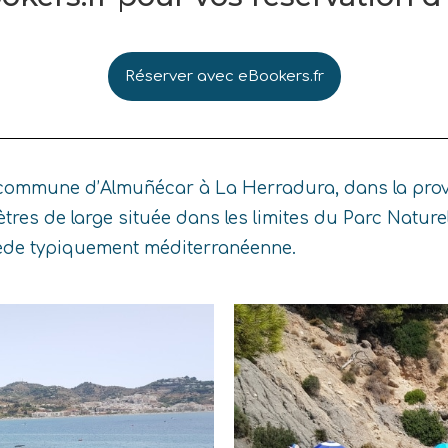
Réserver avec eBookers.fr
 commune d’Almuñécar à La Herradura, dans la provi
ètres de large située dans les limites du Parc Natur
inède typiquement méditerranéenne.