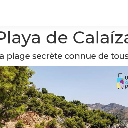
Playa de Calaíz
a plage secrète connue de tous.
Huelva
Huelva
Séville
Séville
Cadix
Cadix