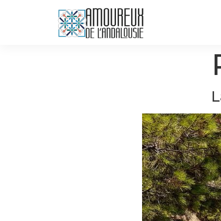
Accueil
L
Guides voyage à télécharger
Coeur Andalou
Activités
Culture Andalouse
Vins et saveurs
Vie sur place